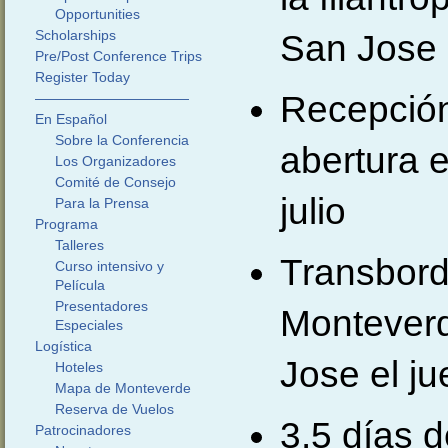
Opportunities
Scholarships
San Jose
Pre/Post Conference Trips
Register Today
Recepción
———————————
En Español
Sobre la Conferencia
abertura e
Los Organizadores
Comité de Consejo
julio
Para la Prensa
Programa
Talleres
Transbord
Curso intensivo y
Película
Presentadores
Montever
Especiales
Logística
Jose el ju
Hoteles
Mapa de Monteverde
Reserva de Vuelos
3.5 días 
Patrocinadores