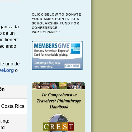
CLICK BELOW TO DONATE
YOUR AMEX POINTS TO A
SCHOLARSHIP FUND FOR
rganizada
CONFERENCE
PARTICIPANTS!
yo de un
ue tienen
reciendo
 de uno de
el.org
o
ón
, Costa Rica
ting;
rd