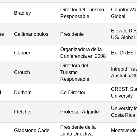
Director del Turismo
Country Wal
Bradley
Responsable
Global
Elevate Des
ue
Callimanopulos
Presidente
US/ Global
Organizadora de la
Cooper
Ex -CREST
Conferencia en 2008
Directora del
Intrepid Tra
Crouch
Turismo
Australia/G
Responsable
CREST, Sta
H.
Durham
Co-Director
University
University f
Fletcher
Professor Adjunto
Costa Rica
Presidente de la
Gladstone Cade
Monteverde 
Junta Directiva