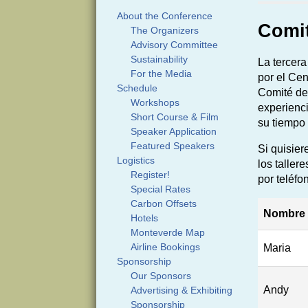
About the Conference
Comi
The Organizers
Advisory Committee
Sustainability
La tercera
For the Media
por el Cen
Schedule
Comité de
Workshops
experienci
Short Course & Film
su tiempo 
Speaker Application
Featured Speakers
Si quisier
Logistics
los taller
Register!
por teléfo
Special Rates
Carbon Offsets
Nombre
Hotels
Monteverde Map
Airline Bookings
Maria
Sponsorship
Our Sponsors
Andy
Advertising & Exhibiting
Sponsorship