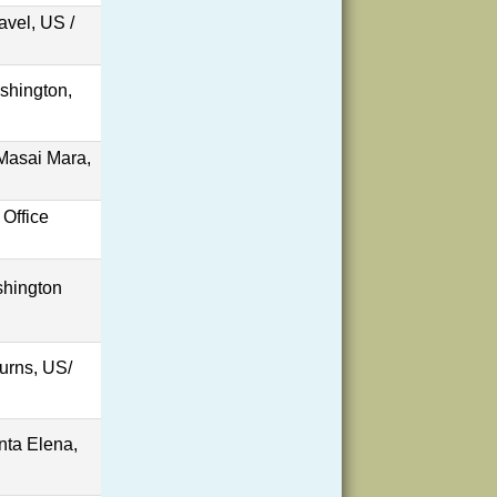
avel, US /
hington,
asai Mara,
Office
hington
urns, US/
nta Elena,