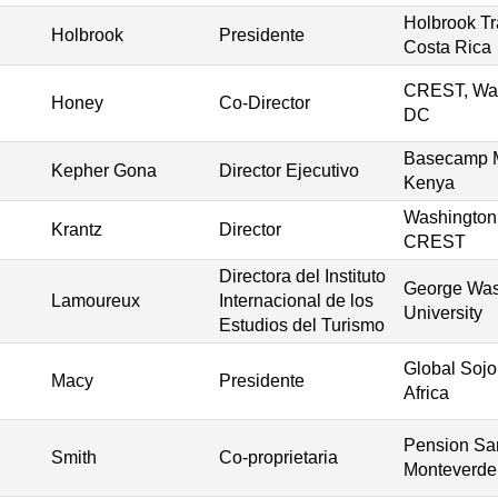
Holbrook Tr
Holbrook
Presidente
Costa Rica
CREST, Was
Honey
Co-Director
DC
Basecamp M
Kepher Gona
Director Ejecutivo
Kenya
Washington 
Krantz
Director
CREST
Directora del Instituto
George Was
Lamoureux
Internacional de los
University
Estudios del Turismo
Global Sojo
Macy
Presidente
Africa
Pension Sa
Smith
Co-proprietaria
Monteverde