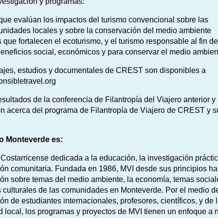
vestigación y programas:
que evalúan los impactos del turismo convencional sobre las
nidades locales y sobre la conservación del medio ambiente
s que fortalecen el ecoturismo, y el turismo responsable al fin d
beneficios social, económicos y para conservar el medio ambien
tajes, estudios y documentales de CREST son disponibles a
nsibletravel.org
esultados de la conferencia de Filantropía del Viajero anterior 
ón acerca del programa de Filantropía de Viajero de CREST y s
uto Monteverde es:
starricense dedicada a la educación, la investigación práctic
ión comunitaria. Fundada en 1986, MVI desde sus principios ha 
ón sobre temas del medio ambiente, la economía, temas sociale
s culturales de las comunidades en Monteverde. Por el medio de
ión de estudiantes internacionales, profesores, científicos, y de 
local, los programas y proyectos de MVI tienen un enfoque a ni