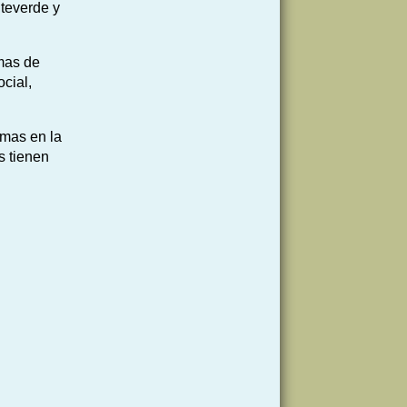
nteverde y
amas de
ocial,
emas en la
s tienen