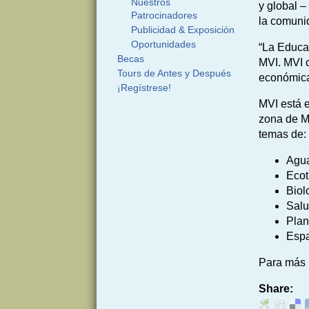
Nuestros
y global –
Patrocinadores
la comuni
Publicidad & Exposición
Oportunidades
“La Educac
Becas
MVI. MVI c
Tours de Antes y Después
económica
¡Regístrese!
MVI está e
zona de M
temas de:
Agu
Ecot
Biol
Salu
Plan
Espa
Para más i
Share: