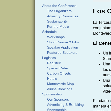
About the Conference
Los 
The Organizers
Advisory Committee
Sustainability
La Tercera
For the Media
conjuntame
Schedule
Monteverd
Workshops
Short Course & Film
El Cent
Speaker Application
Featured Speakers
Un i
Logistics
Stan
Register!
Una 
Special Rates
las 
Carbon Offsets
aume
Hotels
Una 
Monteverde Map
solu
Airline Bookings
vide
Sponsorship
Our Sponsors
Fundado e
Advertising & Exhibiting
manera en
Sponsorship