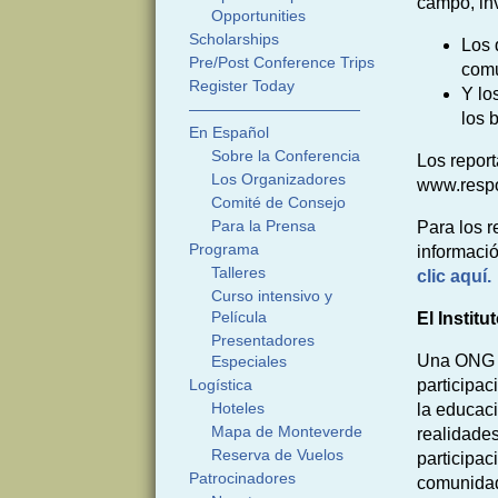
campo, in
Opportunities
Scholarships
Los 
Pre/Post Conference Trips
comu
Register Today
Y lo
———————————
los 
En Español
Sobre la Conferencia
Los repor
Los Organizadores
www.respo
Comité de Consejo
Para la Prensa
Para los r
Programa
informaci
Talleres
clic aquí.
Curso intensivo y
Película
El Instit
Presentadores
Una ONG Co
Especiales
Logística
participac
Hoteles
la educaci
Mapa de Monteverde
realidade
Reserva de Vuelos
participac
Patrocinadores
comunidad 