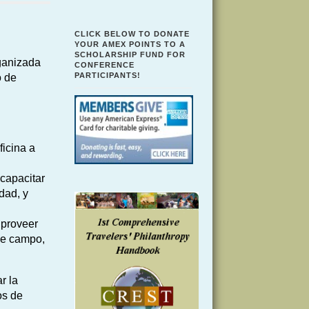
CLICK BELOW TO DONATE
YOUR AMEX POINTS TO A
SCHOLARSHIP FUND FOR
rganizada
CONFERENCE
PARTICIPANTS!
o de
icina a
capacitar
dad, y
y proveer
 de campo,
r la
os de