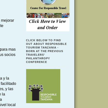
e mejorar
te
CLICK BELOW TO FIND
OUT ABOUT RESPONSIBLE
TOURISM TANZANIA -
y para mas
BORN AT THE PREVIOUS
us socios
TRAVELERS’
PHILANTHROPY
CONFERENCE
a y la
facilitado
s, y las
 la
la
vel local